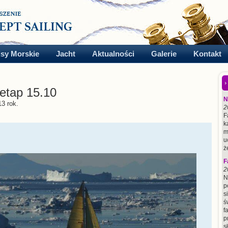
jsy Morskie
Jacht
Aktualności
Galerie
Kontakt
-etap 15.10
N
13 rok.
2
F
k
m
u
ż
F
2
N
p
s
ś
f
p
s