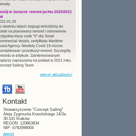
anady.
ostój w Jastarni- remont jachtu 2020/2021
ok
021.01.26
o siedmiu latach żeglugi wróciliśmy do
olski na planowany remont i odnowienie
rytyjskiej klasy code "0" dla Small
ommercial Vesels, certyfikatu Maritime
oast Agency. Niestety Covid 19 mocno
komplikował i przedłużył remont. Szczegóły
emontu w artykule. Zainteresowanym
eglarzy zapraszamy na pokład w 2021 roku.
oncept Sailing Team
więcej aktualności
Kontakt
Stowarzyszenie "Concept Sailing"
Aleja Zygmunta Krasińskiego 14/3a
30-101 Kraków
REGON: 120863834
NIP: 6792999004
więcej