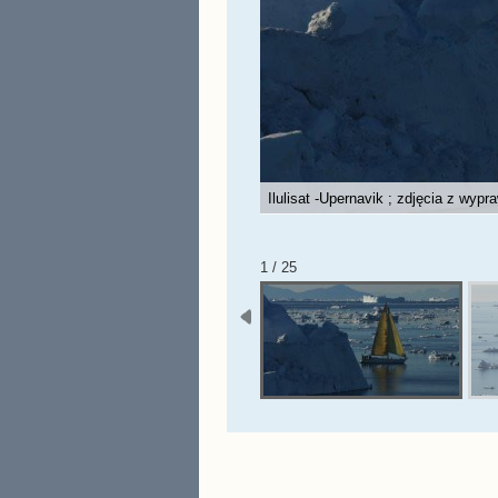
Ilulisat -Upernavik ; zdjęcia z wypr
1 / 25