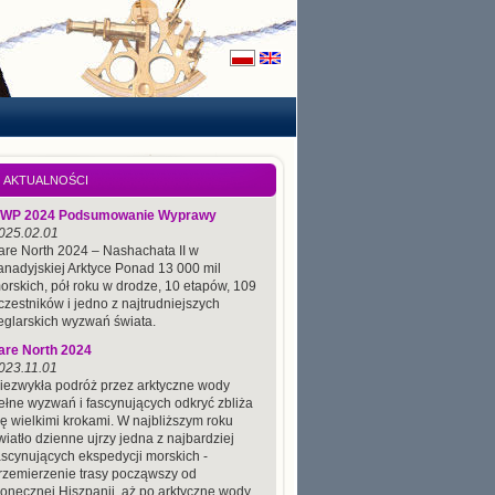
AKTUALNOŚCI
WP 2024 Podsumowanie Wyprawy
025.02.01
are North 2024 – Nashachata II w
anadyjskiej Arktyce Ponad 13 000 mil
orskich, pół roku w drodze, 10 etapów, 109
czestników i jedno z najtrudniejszych
eglarskich wyzwań świata.
are North 2024
023.11.01
iezwykła podróż przez arktyczne wody
ełne wyzwań i fascynujących odkryć zbliża
ię wielkimi krokami. W najbliższym roku
wiatło dzienne ujrzy jedna z najbardziej
ascynujących ekspedycji morskich -
rzemierzenie trasy począwszy od
łonecznej Hiszpanii, aż po arktyczne wody