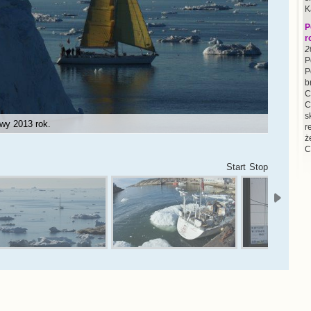
K
P
r
2
P
P
b
C
C
s
awy 2013 rok.
r
ż
C
Start
Stop